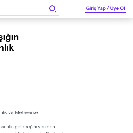
Giriş Yap
/
Üye Ol
şığın
nlık
nsanlık ve Metaverse
h, sanatın geleceğini yeniden