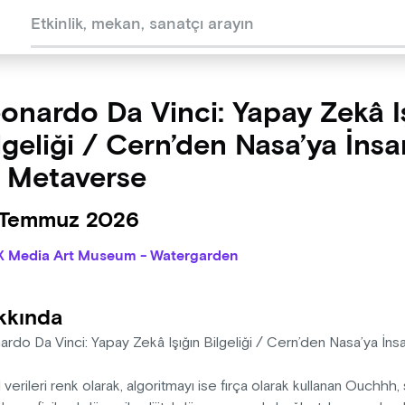
onardo Da Vinci: Yapay Zekâ I
lgeliği / Cern’den Nasa’ya İnsa
 Metaverse
 Temmuz 2026
X Media Art Museum - Watergarden
kkında
ardo Da Vinci: Yapay Zekâ Işığın Bilgeliği / Cern’den Nasa’ya İ
al verileri renk olarak, algoritmayı ise fırça olarak kullanan Ouchh