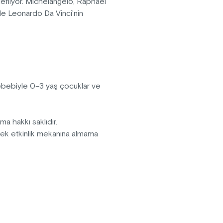
edefliyor. Michelangelo, Raphael
 ile Leonardo Da Vinci'nin
anarak daha önce hiç görülmemiş
r hayata döndürülüyor. Görsel
n bazılarını yarattırken; Ouchhh
ılı aşkın kültürel ve sanatsal
sebebiyle 0–3 yaş çocuklar ve
pma hakkı saklıdır.
erek etkinlik mekanına almama
fektler içermektedir.
vanlar sergiye kabul