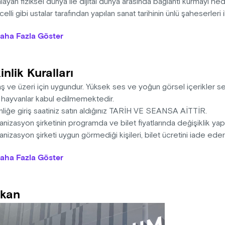
layan fiziksel dünya ile dijital dünya arasında bağlantı kurmayı h
celli gibi ustalar tarafından yapılan sanat tarihinin ünlü şaheserleri
üğünde, sanat ve bilimin ışığıyla yapay zeka algoritmalarını kull
aha Fazla Göster
zisyonların oluşturulmasıyla yeni bir sanat eseri şeklinde tekra
ların zirvesini belirleyen ustalar batı sanatının en ünlü eserlerinde
apay zeka ışığının bilgeliğinden doğan X Media Art Museum’u 500 y
inlik Kuralları
ı olan veriyle Metaverse’e taşıyacak.
aş ve üzeri için uygundur. Yüksek ses ve yoğun görsel içerikler 
: 15 dakika
l hayvanlar kabul edilmemektedir.
nliğe giriş saatiniz satın aldığınız TARİH VE SEANSA AİTTİR.
nizasyon şirketinin programda ve bilet fiyatlarında değişiklik ya
nizasyon şirketi uygun görmediği kişileri, bilet ücretini iade ed
na sahiptir.
aha Fazla Göster
i, ışığa duyarlı epilepsi hastalarını rahatsız edebilecek görsel e
gi, yüksek ses içermektedir.
sek ses ve görüntüden dolayı 0-3 yaş arası çocuklar ve evcil hay
kan
memektedir.