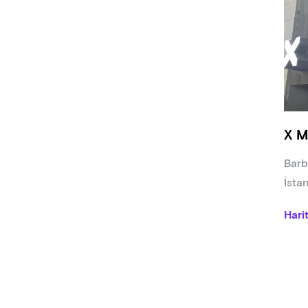
X M
Barb
İsta
Hari