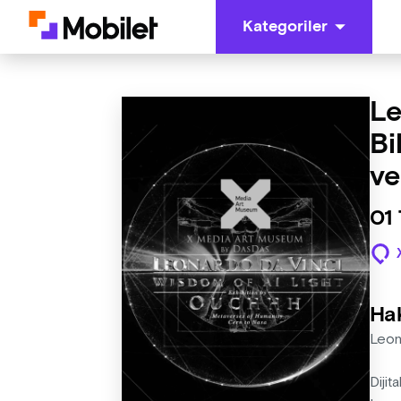
Kategoriler
Le
Bi
ve
01
Ha
Leon
Dijit