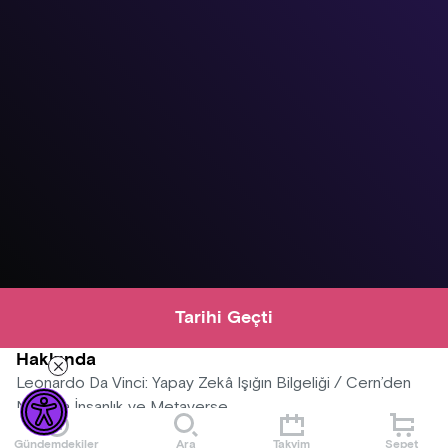
Tarihi Geçti
Hakkında
Leonardo Da Vinci: Yapay Zekâ Işığın Bilgeliği / Cern’den
Nasa’ya İnsanlık ve Metaverse
Gündemdekiler
Ara
Takvim
Sepet