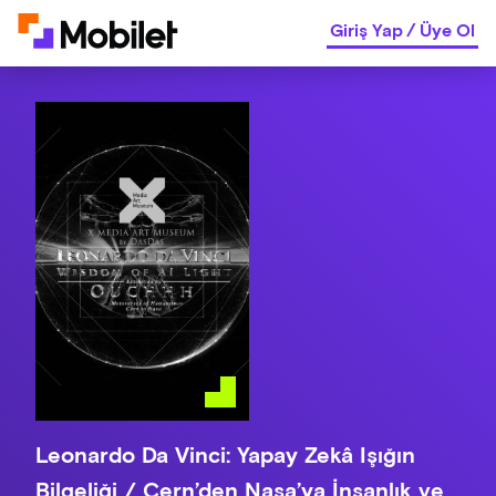
Giriş Yap
/
Üye Ol
Leonardo Da Vinci: Yapay Zekâ Işığın
Bilgeliği / Cern’den Nasa’ya İnsanlık ve