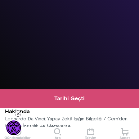
Tarihi Geçti
Hakkında
Leonardo Da Vinci: Yapay Zekâ Işığın Bilgeliği / Cern’den
Nasa’ya İnsanlık ve Metaverse
Gündemdekiler
Ara
Takvim
Sepet