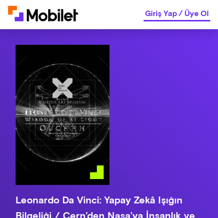
Giriş Yap
/
Üye Ol
Leonardo Da Vinci: Yapay Zekâ Işığın
Bilgeliği / Cern’den Nasa’ya İnsanlık ve