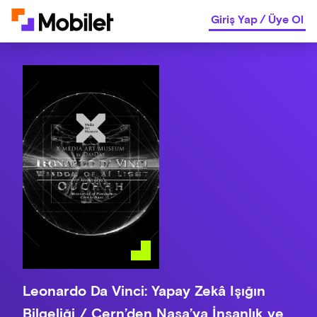
Giriş Yap
/
Üye Ol
Leonardo Da Vinci: Yapay Zekâ Işığın
Bilgeliği / Cern’den Nasa’ya İnsanlık ve