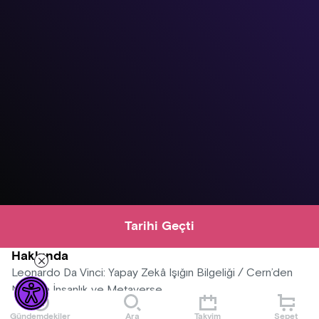
Tarihi Geçti
Hakkında
Leonardo Da Vinci: Yapay Zekâ Işığın Bilgeliği / Cern’den
Nasa’ya İnsanlık ve Metaverse
Gündemdekiler
Ara
Takvim
Sepet