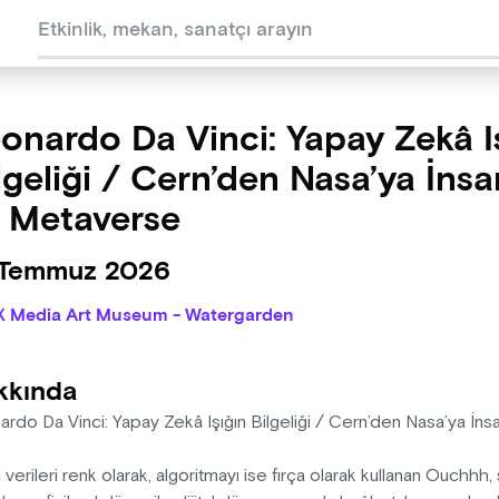
onardo Da Vinci: Yapay Zekâ I
lgeliği / Cern’den Nasa’ya İnsa
 Metaverse
 Temmuz 2026
X Media Art Museum - Watergarden
kkında
ardo Da Vinci: Yapay Zekâ Işığın Bilgeliği / Cern’den Nasa’ya İ
al verileri renk olarak, algoritmayı ise fırça olarak kullanan Ouchh