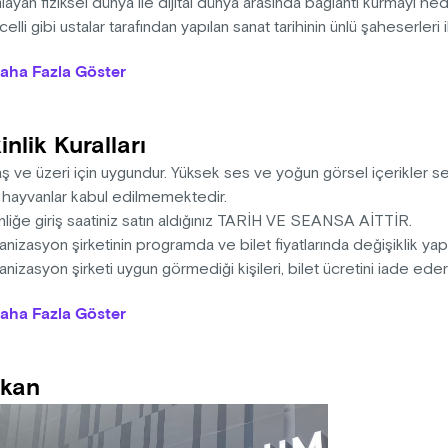
layan fiziksel dünya ile dijital dünya arasında bağlantı kurmayı h
celli gibi ustalar tarafından yapılan sanat tarihinin ünlü şaheserleri
üğünde, sanat ve bilimin ışığıyla yapay zeka algoritmalarını kull
aha Fazla Göster
zisyonların oluşturulmasıyla yeni bir sanat eseri şeklinde tekra
ların zirvesini belirleyen ustalar batı sanatının en ünlü eserlerinde
apay zeka ışığının bilgeliğinden doğan X Media Art Museum’u 500 y
inlik Kuralları
ı olan veriyle Metaverse’e taşıyacak.
aş ve üzeri için uygundur. Yüksek ses ve yoğun görsel içerikler 
: 15 dakika
l hayvanlar kabul edilmemektedir.
nliğe giriş saatiniz satın aldığınız TARİH VE SEANSA AİTTİR.
nizasyon şirketinin programda ve bilet fiyatlarında değişiklik ya
nizasyon şirketi uygun görmediği kişileri, bilet ücretini iade ed
na sahiptir.
aha Fazla Göster
i, ışığa duyarlı epilepsi hastalarını rahatsız edebilecek görsel e
gi, yüksek ses içermektedir.
sek ses ve görüntüden dolayı 0-3 yaş arası çocuklar ve evcil hay
kan
memektedir.