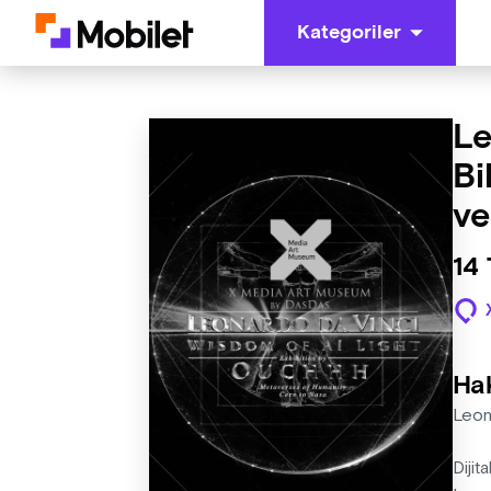
Kategoriler
Le
Bi
ve
14
Ha
Leon
Dijit