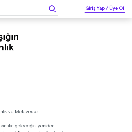
Giriş Yap
/
Üye Ol
şığın
nlık
nsanlık ve Metaverse
h, sanatın geleceğini yeniden