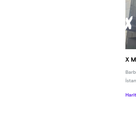
X M
Barb
İsta
Hari