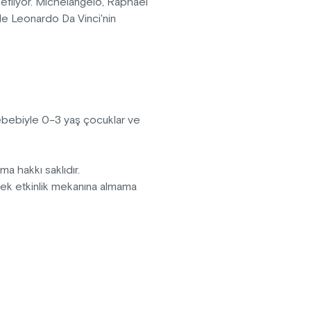
edefliyor. Michelangelo, Raphael
 ile Leonardo Da Vinci'nin
anarak daha önce hiç görülmemiş
r hayata döndürülüyor. Görsel
n bazılarını yarattırken; Ouchhh
ılı aşkın kültürel ve sanatsal
sebebiyle 0–3 yaş çocuklar ve
pma hakkı saklıdır.
erek etkinlik mekanına almama
fektler içermektedir.
vanlar sergiye kabul