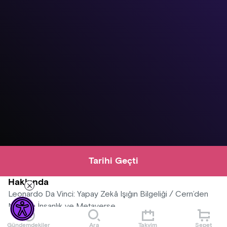
Tarihi Geçti
Hakkında
Leonardo Da Vinci: Yapay Zekâ Işığın Bilgeliği / Cern’den
Nasa’ya İnsanlık ve Metaverse
Gündemdekiler
Ara
Takvim
Sepet