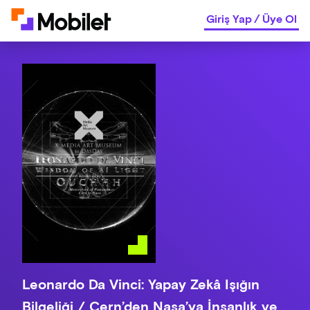
Giriş Yap
/
Üye Ol
Leonardo Da Vinci: Yapay Zekâ Işığın
Bilgeliği / Cern’den Nasa’ya İnsanlık ve