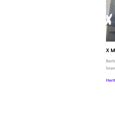
X M
Barb
İsta
Hari