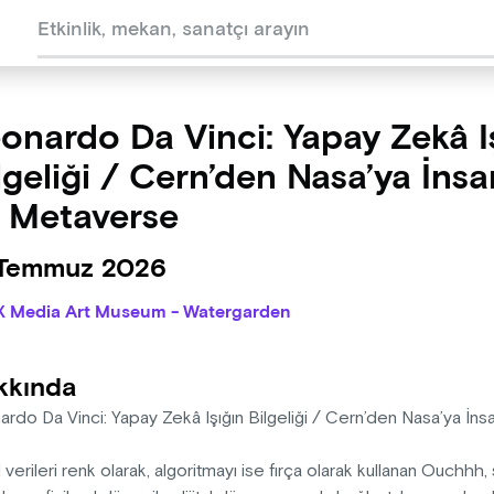
onardo Da Vinci: Yapay Zekâ I
lgeliği / Cern’den Nasa’ya İnsa
 Metaverse
 Temmuz 2026
X Media Art Museum - Watergarden
kkında
ardo Da Vinci: Yapay Zekâ Işığın Bilgeliği / Cern’den Nasa’ya İ
al verileri renk olarak, algoritmayı ise fırça olarak kullanan Ouchh