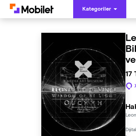
Kategoriler
Le
Bi
ve
17
Ha
Leon
Dijit