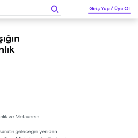
Giriş Yap
/
Üye Ol
şığın
nlık
nsanlık ve Metaverse
h, sanatın geleceğini yeniden