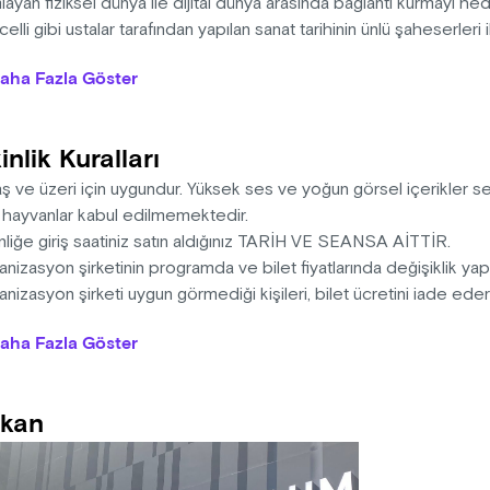
layan fiziksel dünya ile dijital dünya arasında bağlantı kurmayı h
celli gibi ustalar tarafından yapılan sanat tarihinin ünlü şaheserleri
üğünde, sanat ve bilimin ışığıyla yapay zeka algoritmalarını kull
aha Fazla Göster
zisyonların oluşturulmasıyla yeni bir sanat eseri şeklinde tekra
ların zirvesini belirleyen ustalar batı sanatının en ünlü eserlerinde
apay zeka ışığının bilgeliğinden doğan X Media Art Museum’u 500 y
inlik Kuralları
ı olan veriyle Metaverse’e taşıyacak.
aş ve üzeri için uygundur. Yüksek ses ve yoğun görsel içerikler 
: 15 dakika
l hayvanlar kabul edilmemektedir.
nliğe giriş saatiniz satın aldığınız TARİH VE SEANSA AİTTİR.
nizasyon şirketinin programda ve bilet fiyatlarında değişiklik ya
nizasyon şirketi uygun görmediği kişileri, bilet ücretini iade ed
na sahiptir.
aha Fazla Göster
i, ışığa duyarlı epilepsi hastalarını rahatsız edebilecek görsel e
gi, yüksek ses içermektedir.
sek ses ve görüntüden dolayı 0-3 yaş arası çocuklar ve evcil hay
kan
memektedir.