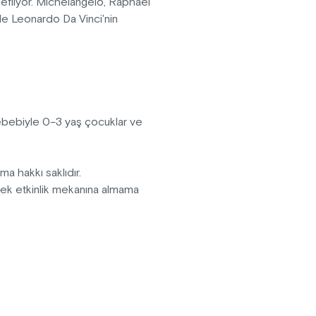
edefliyor. Michelangelo, Raphael
 ile Leonardo Da Vinci'nin
anarak daha önce hiç görülmemiş
r hayata döndürülüyor. Görsel
n bazılarını yarattırken; Ouchhh
ılı aşkın kültürel ve sanatsal
sebebiyle 0–3 yaş çocuklar ve
pma hakkı saklıdır.
erek etkinlik mekanına almama
fektler içermektedir.
vanlar sergiye kabul