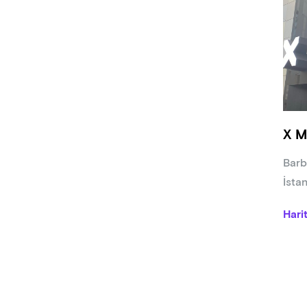
X M
Barb
İsta
Hari