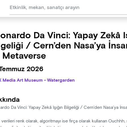
onardo Da Vinci: Yapay Zekâ I
lgeliği / Cern’den Nasa’ya İnsa
 Metaverse
 Temmuz 2026
X Media Art Museum - Watergarden
kkında
ardo Da Vinci: Yapay Zekâ Işığın Bilgeliği / Cern’den Nasa’ya İ
al verileri renk olarak, algoritmayı ise fırça olarak kullanan Ouchh