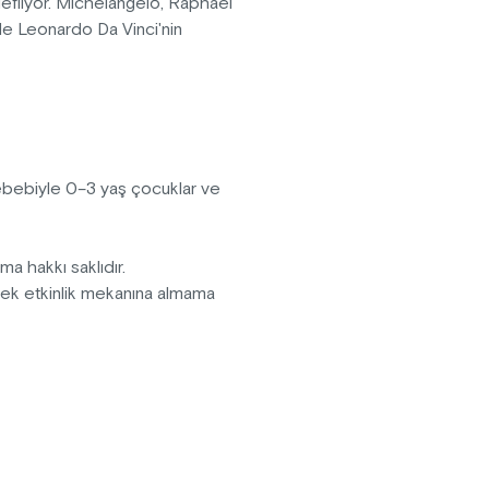
edefliyor. Michelangelo, Raphael
 ile Leonardo Da Vinci'nin
anarak daha önce hiç görülmemiş
r hayata döndürülüyor. Görsel
n bazılarını yarattırken; Ouchhh
ılı aşkın kültürel ve sanatsal
sebebiyle 0–3 yaş çocuklar ve
pma hakkı saklıdır.
erek etkinlik mekanına almama
fektler içermektedir.
vanlar sergiye kabul