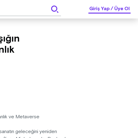
Giriş Yap
/
Üye Ol
şığın
nlık
nsanlık ve Metaverse
h, sanatın geleceğini yeniden