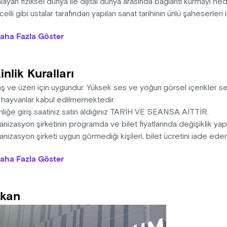
layan fiziksel dünya ile dijital dünya arasında bağlantı kurmayı h
celli gibi ustalar tarafından yapılan sanat tarihinin ünlü şaheserleri
üğünde, sanat ve bilimin ışığıyla yapay zeka algoritmalarını kull
aha Fazla Göster
zisyonların oluşturulmasıyla yeni bir sanat eseri şeklinde tekra
ların zirvesini belirleyen ustalar batı sanatının en ünlü eserlerinde
apay zeka ışığının bilgeliğinden doğan X Media Art Museum’u 500 y
inlik Kuralları
ı olan veriyle Metaverse’e taşıyacak.
aş ve üzeri için uygundur. Yüksek ses ve yoğun görsel içerikler 
: 15 dakika
l hayvanlar kabul edilmemektedir.
nliğe giriş saatiniz satın aldığınız TARİH VE SEANSA AİTTİR.
nizasyon şirketinin programda ve bilet fiyatlarında değişiklik ya
nizasyon şirketi uygun görmediği kişileri, bilet ücretini iade ed
na sahiptir.
aha Fazla Göster
i, ışığa duyarlı epilepsi hastalarını rahatsız edebilecek görsel e
gi, yüksek ses içermektedir.
sek ses ve görüntüden dolayı 0-3 yaş arası çocuklar ve evcil hay
kan
memektedir.