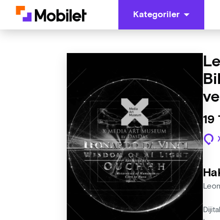
Kategoriler
Le
Bi
ve
19
Ha
Leon
Dijit