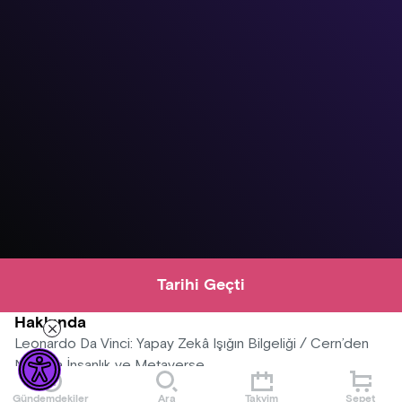
Tarihi Geçti
Hakkında
Leonardo Da Vinci: Yapay Zekâ Işığın Bilgeliği / Cern’den
Nasa’ya İnsanlık ve Metaverse
Gündemdekiler
Ara
Takvim
Sepet