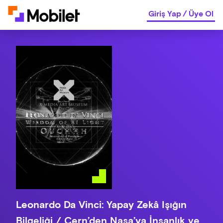
Giriş Yap
/
Üye Ol
Leonardo Da Vinci: Yapay Zekâ Işığın
Bilgeliği / Cern’den Nasa’ya İnsanlık ve