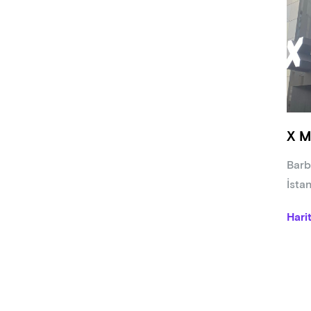
X M
Barb
İsta
Hari