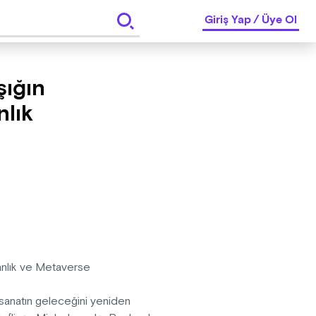
Giriş Yap
/
Üye Ol
şığın
nlık
nsanlık ve Metaverse
h, sanatın geleceğini yeniden