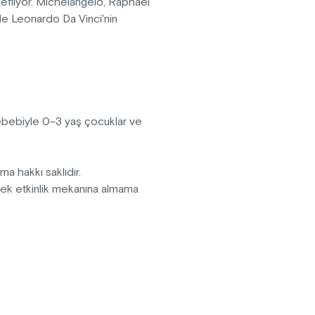
edefliyor. Michelangelo, Raphael
 ile Leonardo Da Vinci'nin
anarak daha önce hiç görülmemiş
r hayata döndürülüyor. Görsel
n bazılarını yarattırken; Ouchhh
ılı aşkın kültürel ve sanatsal
sebebiyle 0–3 yaş çocuklar ve
pma hakkı saklıdır.
erek etkinlik mekanına almama
fektler içermektedir.
vanlar sergiye kabul