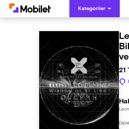
Kategoriler
Le
Bi
ve
21
Ha
Leon
Dijit