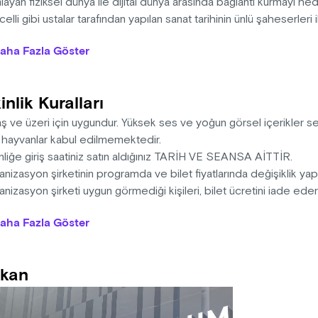
layan fiziksel dünya ile dijital dünya arasında bağlantı kurmayı h
celli gibi ustalar tarafından yapılan sanat tarihinin ünlü şaheserleri
üğünde, sanat ve bilimin ışığıyla yapay zeka algoritmalarını kull
aha Fazla Göster
zisyonların oluşturulmasıyla yeni bir sanat eseri şeklinde tekra
ların zirvesini belirleyen ustalar batı sanatının en ünlü eserlerinde
apay zeka ışığının bilgeliğinden doğan X Media Art Museum’u 500 y
inlik Kuralları
ı olan veriyle Metaverse’e taşıyacak.
aş ve üzeri için uygundur. Yüksek ses ve yoğun görsel içerikler 
: 15 dakika
l hayvanlar kabul edilmemektedir.
nliğe giriş saatiniz satın aldığınız TARİH VE SEANSA AİTTİR.
nizasyon şirketinin programda ve bilet fiyatlarında değişiklik ya
nizasyon şirketi uygun görmediği kişileri, bilet ücretini iade ed
na sahiptir.
aha Fazla Göster
i, ışığa duyarlı epilepsi hastalarını rahatsız edebilecek görsel e
gi, yüksek ses içermektedir.
sek ses ve görüntüden dolayı 0-3 yaş arası çocuklar ve evcil hay
kan
memektedir.