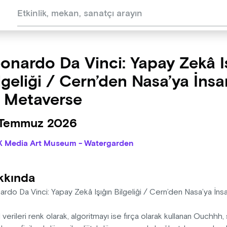
onardo Da Vinci: Yapay Zekâ I
lgeliği / Cern’den Nasa’ya İnsa
 Metaverse
 Temmuz 2026
X Media Art Museum - Watergarden
kkında
ardo Da Vinci: Yapay Zekâ Işığın Bilgeliği / Cern’den Nasa’ya İ
al verileri renk olarak, algoritmayı ise fırça olarak kullanan Ouchh