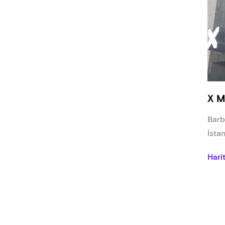
X M
Barb
İsta
Hari