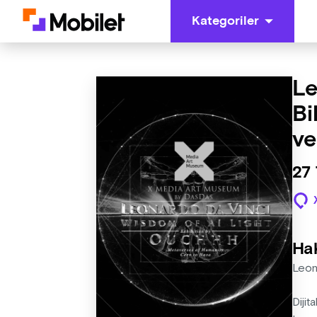
Kategoriler
Le
Bi
ve
27
Ha
Leon
Dijit