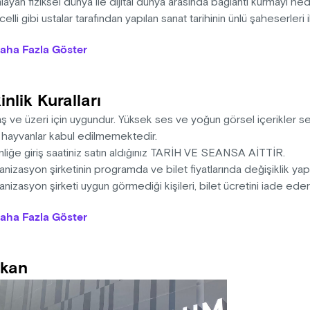
layan fiziksel dünya ile dijital dünya arasında bağlantı kurmayı h
celli gibi ustalar tarafından yapılan sanat tarihinin ünlü şaheserleri
üğünde, sanat ve bilimin ışığıyla yapay zeka algoritmalarını kull
aha Fazla Göster
zisyonların oluşturulmasıyla yeni bir sanat eseri şeklinde tekra
ların zirvesini belirleyen ustalar batı sanatının en ünlü eserlerinde
apay zeka ışığının bilgeliğinden doğan X Media Art Museum’u 500 y
inlik Kuralları
ı olan veriyle Metaverse’e taşıyacak.
aş ve üzeri için uygundur. Yüksek ses ve yoğun görsel içerikler 
: 15 dakika
l hayvanlar kabul edilmemektedir.
nliğe giriş saatiniz satın aldığınız TARİH VE SEANSA AİTTİR.
nizasyon şirketinin programda ve bilet fiyatlarında değişiklik ya
nizasyon şirketi uygun görmediği kişileri, bilet ücretini iade ed
na sahiptir.
aha Fazla Göster
i, ışığa duyarlı epilepsi hastalarını rahatsız edebilecek görsel e
gi, yüksek ses içermektedir.
sek ses ve görüntüden dolayı 0-3 yaş arası çocuklar ve evcil hay
kan
memektedir.