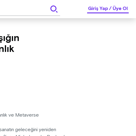
Giriş Yap
/
Üye Ol
şığın
nlık
nsanlık ve Metaverse
h, sanatın geleceğini yeniden