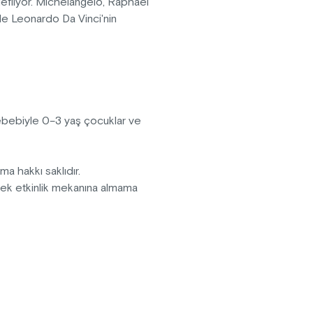
edefliyor. Michelangelo, Raphael
 ile Leonardo Da Vinci'nin
anarak daha önce hiç görülmemiş
r hayata döndürülüyor. Görsel
n bazılarını yarattırken; Ouchhh
ılı aşkın kültürel ve sanatsal
sebebiyle 0–3 yaş çocuklar ve
pma hakkı saklıdır.
erek etkinlik mekanına almama
fektler içermektedir.
vanlar sergiye kabul