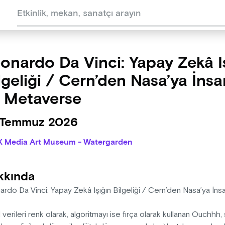
onardo Da Vinci: Yapay Zekâ I
lgeliği / Cern’den Nasa’ya İnsa
 Metaverse
 Temmuz 2026
X Media Art Museum - Watergarden
kkında
ardo Da Vinci: Yapay Zekâ Işığın Bilgeliği / Cern’den Nasa’ya İ
al verileri renk olarak, algoritmayı ise fırça olarak kullanan Ouchh