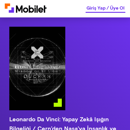
Giriş Yap
/
Üye Ol
Leonardo Da Vinci: Yapay Zekâ Işığın
Bilgeliği / Cern’den Nasa’ya İnsanlık ve