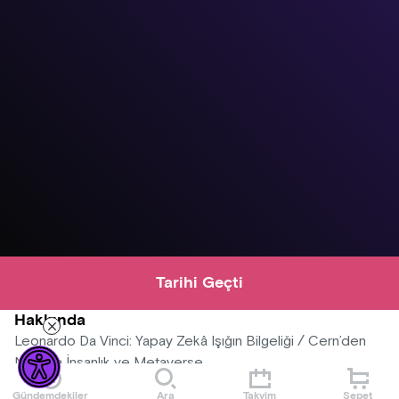
Tarihi Geçti
Hakkında
Leonardo Da Vinci: Yapay Zekâ Işığın Bilgeliği / Cern’den
Nasa’ya İnsanlık ve Metaverse
Gündemdekiler
Ara
Takvim
Sepet