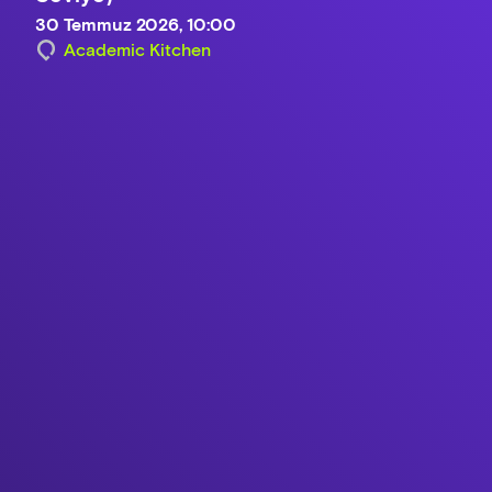
30 Temmuz 2026, 10:00
Academic Kitchen