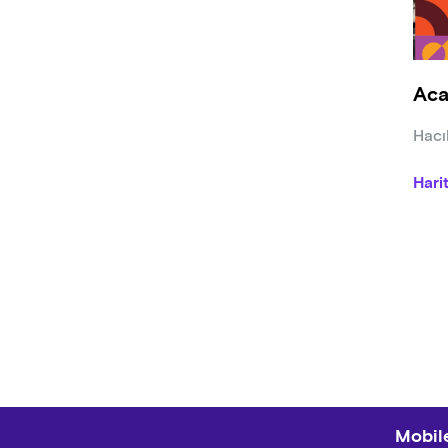
Jelat
pres
▸
Me
Aca
Büfe 
etike
Hacıh
Hari
Mobile