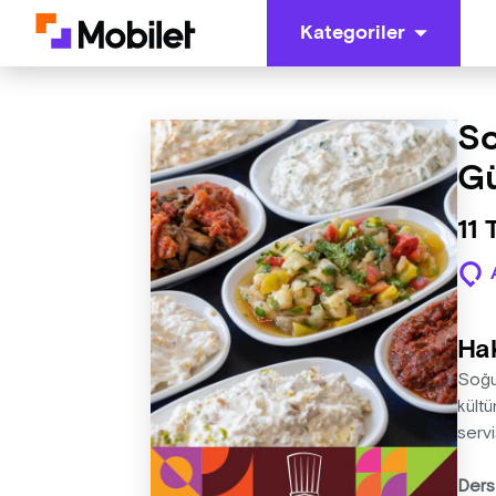
Kategoriler
So
G
11
Ha
Soğuk
kültü
servi
Ders