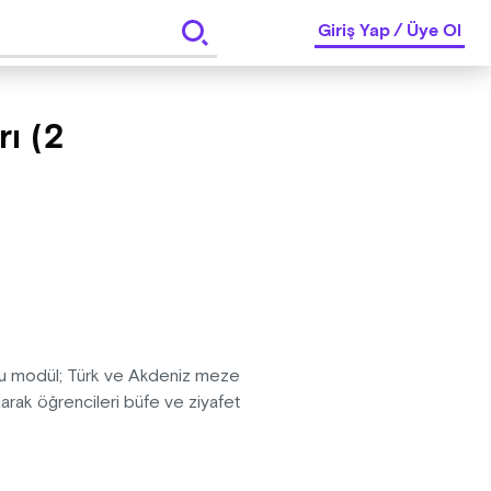
Giriş Yap
/
Üye Ol
ı (2
n bu modül; Türk ve Akdeniz meze
alarak öğrencileri büfe ve ziyafet