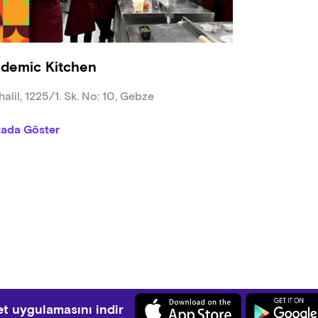
in oranları ve bloom değeri, şeffaf et ve sebze aspik hazırlığı, so
leme ve dilimleme standartları.
ze Büfesi Kurulumu & Görsel Sunum
demic Kitchen
yükseklik ve akış planlaması, kap malzemesi seçimi (seramik, taş
tleme standartları ve son dakika taze bitirme detayları.
alil, 1225/1. Sk. No: 10, Gebze
tada Göster
t uygulamasını indir