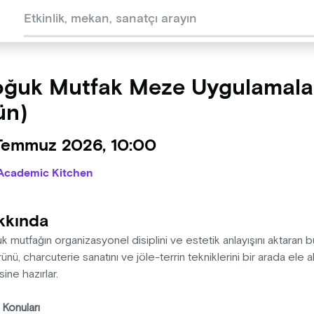
ğuk Mutfak Meze Uygulamalar
ün)
 Temmuz 2026, 10:00
Academic Kitchen
kkında
 mutfağın organizasyonel disiplini ve estetik anlayışını aktara
rünü, charcuterie sanatını ve jöle-terrin tekniklerini bir arada ele 
sine hazırlar.
 Konuları