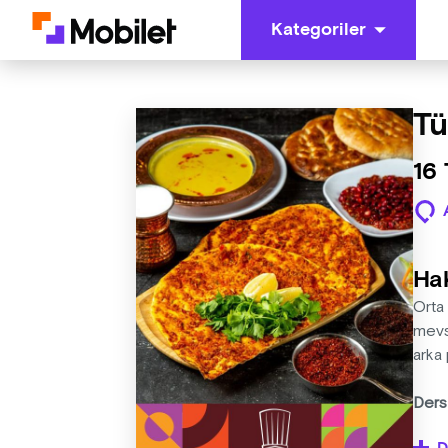
Kategoriler
Tü
16
Ha
Orta 
mevs
arka 
Ders