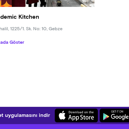
 Tatlıları
demic Kitchen
va (yufka açma ve şurup yoğunluğu), sütlaç (nişasta bağlama ve f
 (kazıma tekniği), lokum ve helva uygulamaları.
alil, 1225/1. Sk. No: 10, Gebze
tada Göster
t uygulamasını indir