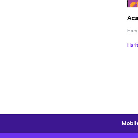
▸
Türk
Aca
Bakla
göğsü
Hacıh
Hari
Mobile