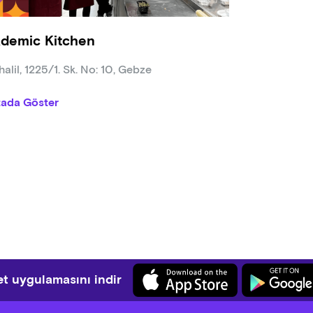
lyan Tatlıları & Peynir-Şarap Eşleştirme
demic Kitchen
isu (sabayon stabilitesi), panna cotta (jelatin oranı), gelato (ove
igiano, pecorino, gorgonzola ve bölgesel şarap eşleştirme temel
alil, 1225/1. Sk. No: 10, Gebze
tada Göster
t uygulamasını indir