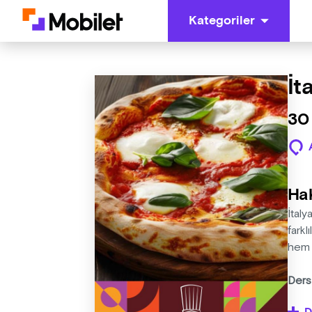
Kategoriler
İt
30
Ha
İtaly
farkl
hem u
Ders