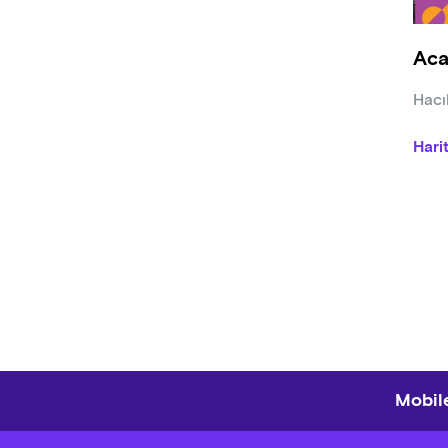
▸
İta
Aca
Tiram
Parm
Hacıh
Hari
Mobile