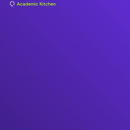
Academic Kitchen