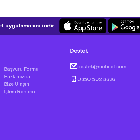
Akdeniz Yeşilliği, Mevsim Meyveleri (Portakal, Kivi, Mandalina), 
, Peynirli Su Böreği, Helva, Tereyağı, Ayçiçek Yağı, Bezelye Filizi
k, Simit, Poğaça, Sade Açma ve Sınırsız Çay.
t uygulamasını indir
e; ulaşım ücreti, müze girişi ve rehberlik hizmeti dahildir.
Destek
destek@mobilet.com
Başvuru Formu
Hakkımızda
0850 502 3626
Bize Ulaşın
İşlem Rehberi