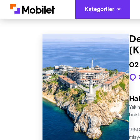
Kategoriler
De
(K
02
Ha
Yakın
bekli
1960 
misy