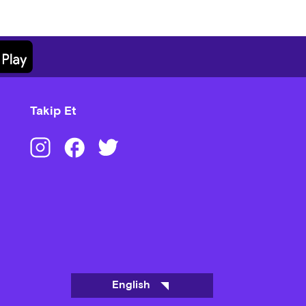
Kruvasan, Kruvasan Danish, Dana
, Bal, Reçel, Yumurta, Roll
Takip Et
English