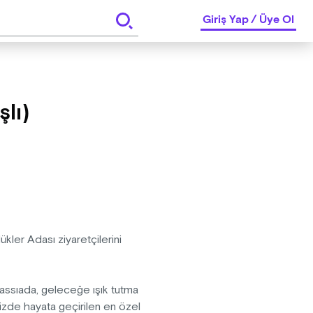
Giriş Yap
/
Üye Ol
lı)
kler Adası ziyaretçilerini
Yassıada, geleceğe ışık tutma
zde hayata geçirilen en özel