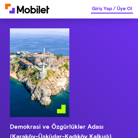
Giriş Yap
/
Üye Ol
Demokrasi ve Özgürlükler Adası
(Karaköy-Üsküdar-Kadıköy Kalkışlı)