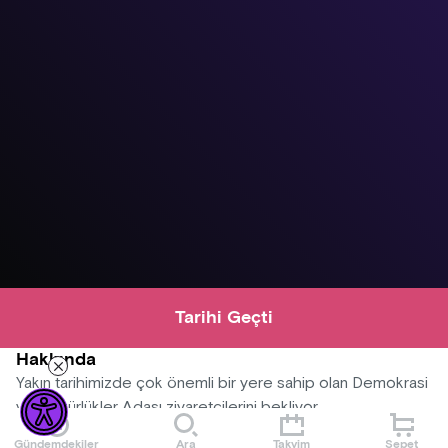
Tarihi Geçti
Hakkında
Yakın tarihimizde çok önemli bir yere sahip olan Demokrasi
ve Özgürlükler Adası ziyaretçilerini bekliyor.
Gündemdekiler
Ara
Takvim
Sepet