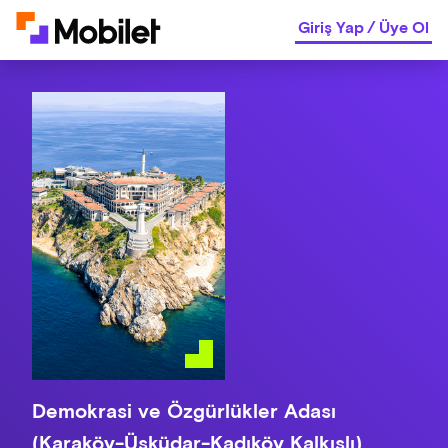
Giriş Yap
/
Üye Ol
Demokrasi ve Özgürlükler Adası
(Karaköy-Üsküdar-Kadıköy Kalkışlı)