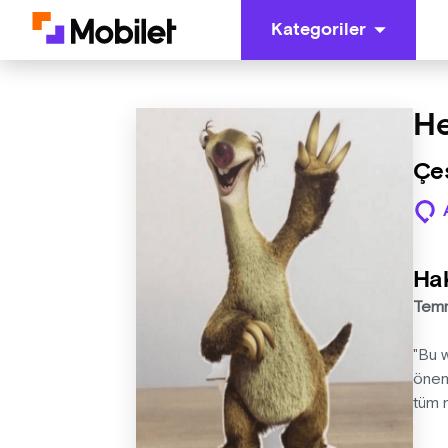
Kategoriler
He
Çeş
Ha
Temm
"Bu 
öneml
tüm 