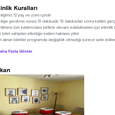
inlik Kuralları
nliğimiz 12 yaş ve üzeri içindir.
nliğe gecikme süresi 15 dakikadır, 15 dakikadan sonra katılım ge
nliklere tüm katılımcıların birlikte devam edebilmeleri için etkinli
 bilet sahipleri etkinliğe katılım haklarını yitirir.
ın alınan biletler programda değişiklik olmadığı sürece iade edi
nlikler ortalama 1 saat sürmektedir.
aha Fazla Göster
nlikte kullanılacak tüm malzemeler bilet fiyatına dahildir.
nliğe evcil hayvan getirilemez.
nizatörün bilgisi dışında etkinliğe küçük çocuklarla katılım gerçe
kan