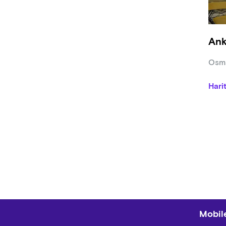
Ank
Osma
Hari
Mobile