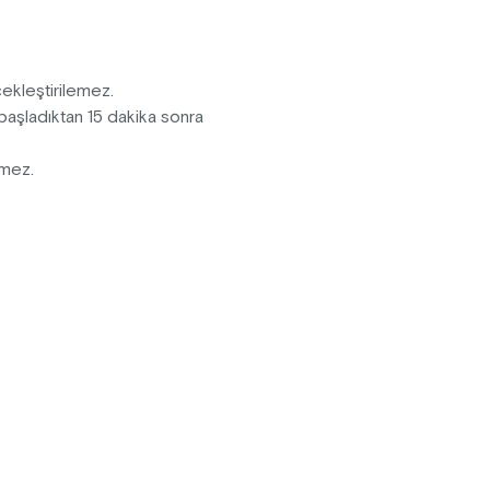
rçekleştirilemez.
k başladıktan 15 dakika sonra
lemez.
kleştirilemez.