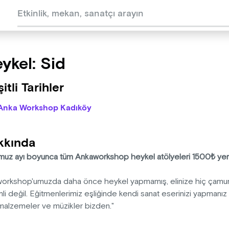
ykel: Sid
itli Tarihler
Anka Workshop Kadıköy
kkında
uz ayı boyunca tüm Ankaworkshop heykel atölyeleri 1500₺ ye
workshop'umuzda daha önce heykel yapmamış, elinize hiç çamur al
i değil. Eğitmenlerimiz eşliğinde kendi sanat eserinizi yapmanız iç
malzemeler ve müzikler bizden."