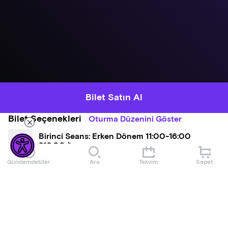
Bilet Satın Al
Bilet Seçenekleri
Oturma Düzenini Göster
Birinci Seans: Erken Dönem 11:00-16:00
216,00 ₺
Gündemdekiler
Ara
Takvim
Sepet
İkinci Seans: Erken Dönem 16:00-22:00
270,00 ₺
Tam Gün: Erken Dönem 11:00-22:00
405,00 ₺