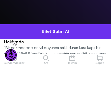
Bilet Satın Al
Hakkında
“Bir çekmecede on yıl boyunca saklı duran kara kaplı bir
defter…” “Raif Efendi’nin katlanamadığı çaresizliği, kavuşması
imkansız aşkının tek tesellisi…” “Defterin taşıdığı sırlar,
Gündemdekiler
Ara
Takvim
Sepet
unutulmaz bir aşk ve koca bir yalnızlık…”
Daha Fazla Göster
Oyuncu : Melis Tüzüngüç
Yazar : Sabahattin Ali
Yönetmen : Muhammet Emre Aydın
Yardımcı Yönetmen : Sude Naz Demirci