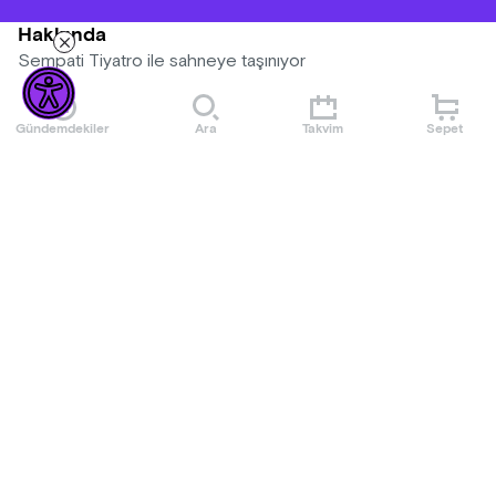
Hakkında
Sempati Tiyatro ile sahneye taşınıyor
Gündemdekiler
Ara
Takvim
Sepet
Mekan
Taksim İstiklal Sahne