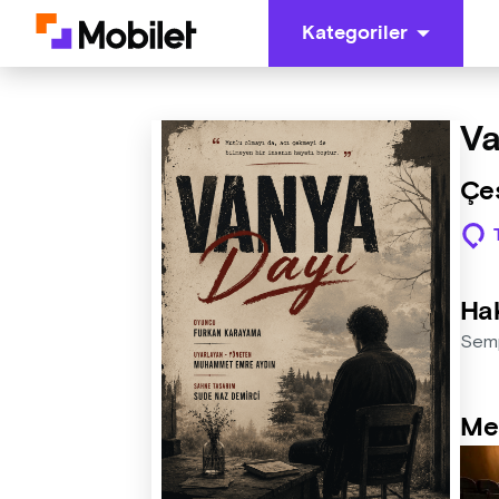
Kategoriler
Va
Çeş
Ha
Sempa
Me