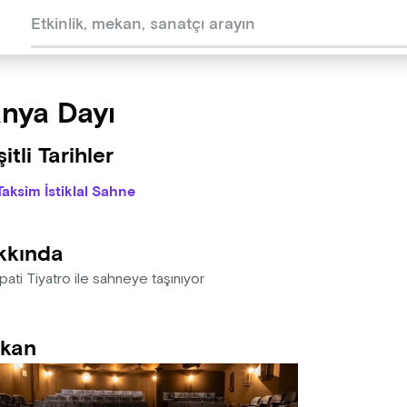
nya Dayı
itli Tarihler
Taksim İstiklal Sahne
kkında
ti Tiyatro ile sahneye taşınıyor
kan