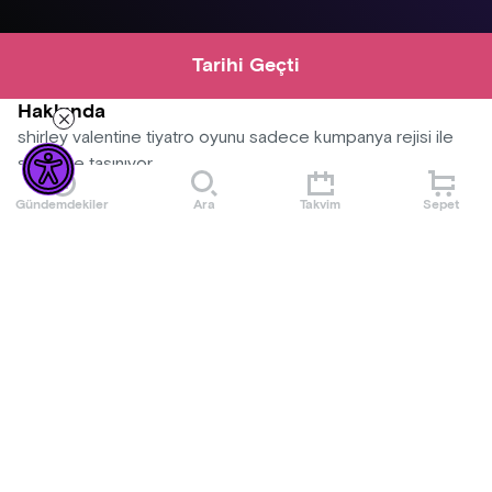
Tarihi Geçti
Hakkında
shirley valentine tiyatro oyunu sadece kumpanya rejisi ile
sahneye taşınıyor...
Gündemdekiler
Ara
Takvim
Sepet
Mekan