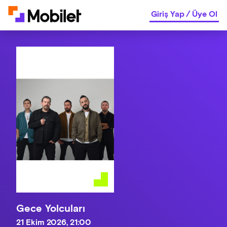
Giriş Yap
/
Üye Ol
Gece Yolcuları
21 Ekim 2026, 21:00