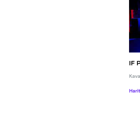
IF 
Kava
Hari