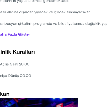
ımcıların 18 yaş üstü olması gerekmektedir.
nser alanına dışardan yiyecek ve içecek alınmayacaktır.
anizasyon şirketinin programda ve bilet fiyatlarında değişiklik ya
aha Fazla Göster
anizasyon firması, diğer misafirleri rahatsız eden/edecek nitelikt
lik için bilet bedelini iade etmek koşuluyla, etkinlik mekanına kişi
inlik Kuralları
ın alınan biletlerde iptal, iade ve değişiklik yapılmamaktadır.
 Açılış Saati 20:00
mişe Dönüş 00.00
kan