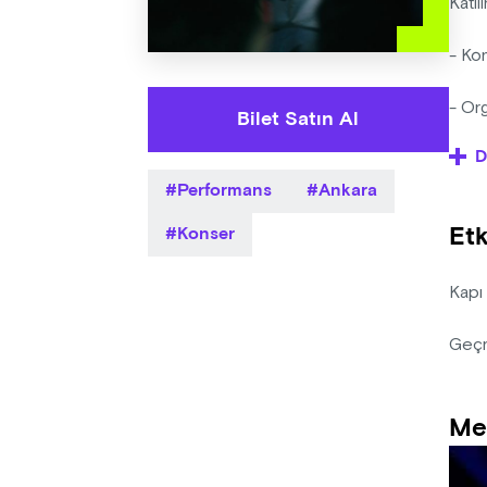
Katıl
- Ko
- Org
Bilet Satın Al
D
- Org
Performans
Ankara
etkin
Etk
Konser
- Sat
Kapı
Geç
Me