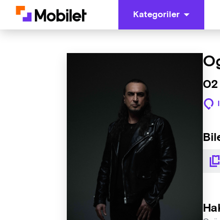
Kategoriler
Og
02 
Bil
Ha