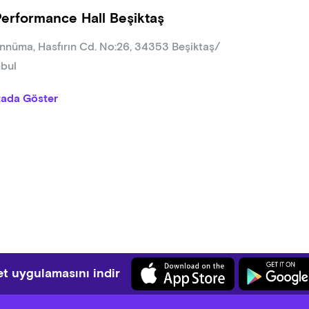
Performance Hall Beşiktaş
nnüma, Hasfırın Cd. No:26, 34353 Beşiktaş/
nbul
tada Göster
t uygulamasını indir