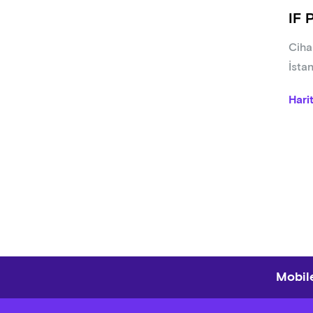
IF 
Ciha
İsta
Hari
Mobile