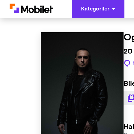
Kategoriler
Og
20
Bil
Ha