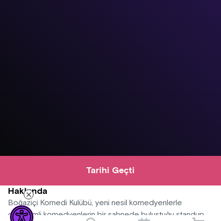
Tarihi Geçti
Hakkında
Boğaziçi Komedi Kulübü, yeni nesil komedyenlerle
deneyimli komedyenlerin bir sahnede buluştuğu standup