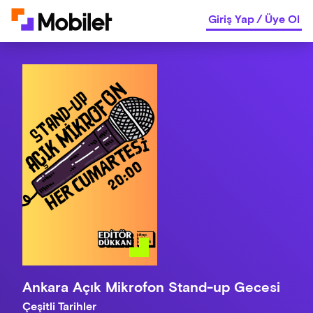
Giriş Yap
/
Üye Ol
Ankara Açık Mikrofon Stand-up Gecesi
Çeşitli Tarihler