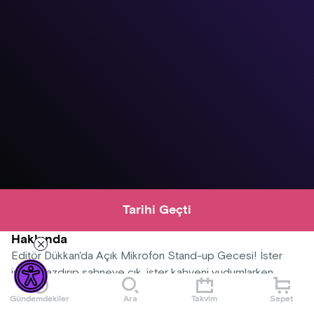
Tarihi Geçti
Hakkında
Editör Dükkan'da Açık Mikrofon Stand-up Gecesi! İster
ismini yazdırıp sahneye çık, ister kahveni yudumlarken
keyifli bir gösteri izle. Yeni komedyenlerin sıçrama tahtası,
Gündemdekiler
Ara
Takvim
Sepet
deneyimli komedyenlerin taze şakalarını deneme alanı Açık