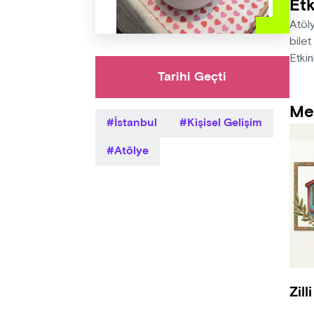
Etk
Atöly
bilet
Etkin
Tarihi Geçti
Me
İstanbul
Kişisel Gelişim
Atölye
Zill