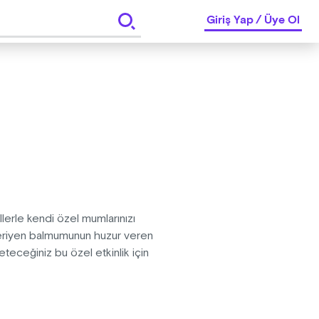
Giriş Yap
/
Üye Ol
llerle kendi özel mumlarınızı
m eriyen balmumunun huzur veren
eceğiniz bu özel etkinlik için