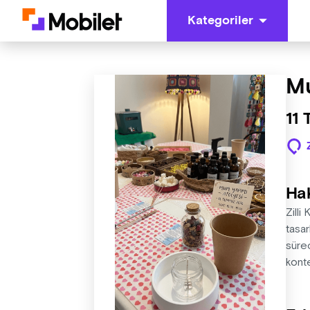
Kategoriler
Mu
11
Ha
Zilli
tasar
sürec
konten