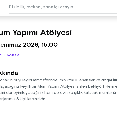
m Yapımı Atölyesi
 Temmuz 2026, 15:00
Zilli Konak
kkında
 Konak'ın büyüleyici atmosferinde, mis kokulu esanslar ve doğal fiti
layacağınız keyifli bir Mum Yapımı Atölyesi sizleri bekliyor! He
ini deneyimleyeceğiniz hem de evinize şıklık katacak mumlar üret
janımız 8 kişi ile sınırlıdır.