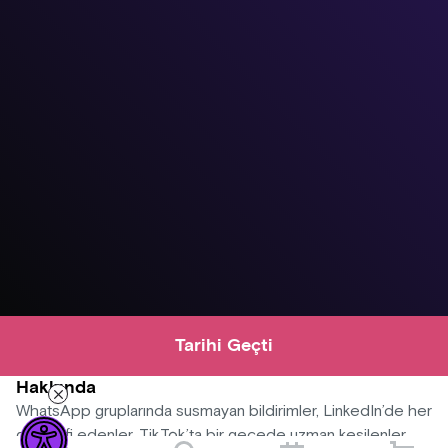
Tarihi Geçti
Hakkında
WhatsApp gruplarında susmayan bildirimler, LinkedIn’de her
gün terfi edenler, TikTok’ta bir gecede uzman kesilenler,