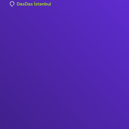
DasDas İstanbul