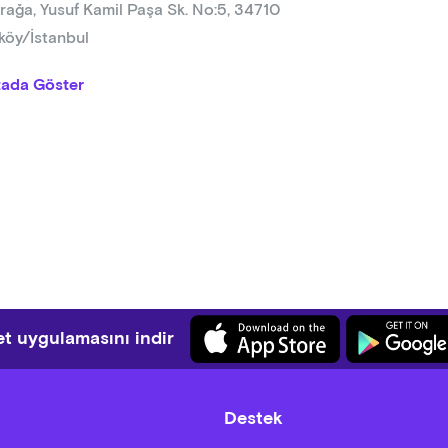
rağa, Yusuf Kamil Paşa Sk. No:5, 34710
köy/İstanbul
tada Göster
t uygulamasını indir
Destek