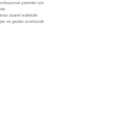
Profesyonel çekimler için
dır.
rası ziyaret edilebilir.
ar ve gaziler ücretsizdir.