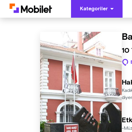
Kategoriler
Ba
10
Ha
Kadı
diyen
Etk
-Müz