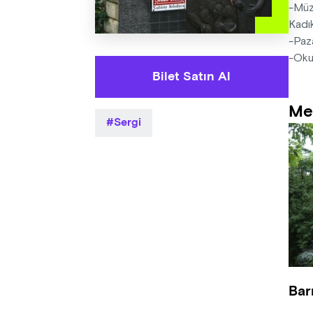
-Müze
Kadık
-Paza
-Okul
Bilet Satın Al
Me
Sergi
Bar