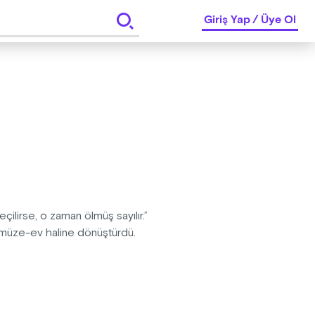
Giriş Yap
/
Üye Ol
lirse, o zaman ölmüş sayılır.”
r müze-ev haline dönüştürdü.