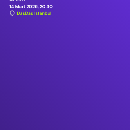
14 Mart 2026, 20:30
DasDas İstanbul