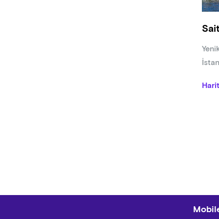
Betül
Sai
devam
Yeni
İsta
Hari
Mobile