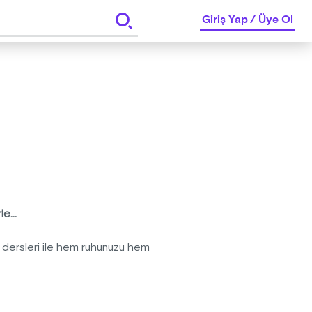
Giriş Yap
/
Üye Ol
e...
 dersleri ile hem ruhunuzu hem
siyle iç içe yoga dersleri her