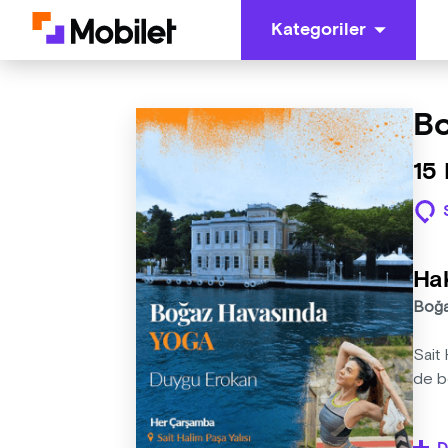
Kategoriler
Bo
15
Ha
Boğaz
Sait
de b
Boğaz