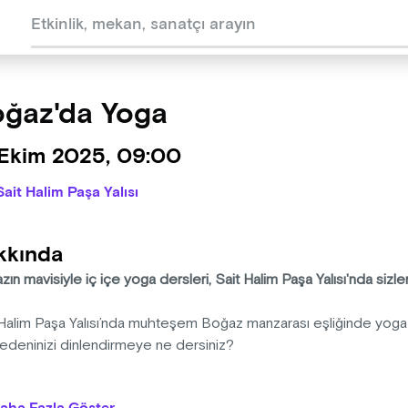
ğaz'da Yoga
 Ekim 2025, 09:00
Sait Halim Paşa Yalısı
kkında
ın mavisiyle iç içe yoga dersleri, Sait Halim Paşa Yalısı'nda sizlerl
 Halim Paşa Yalısı’nda muhteşem Boğaz manzarası eşliğinde yoga
edeninizi dinlendirmeye ne dersiniz?
’ın en güzel yapılarından Sait Halim Paşa Yalısı’nda, Boğazın mavi