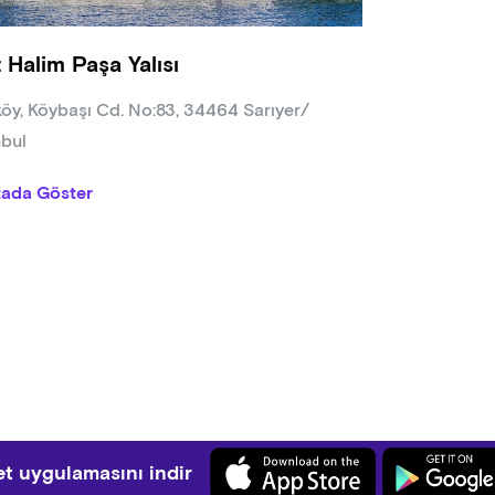
, 1,5 yıl sürecek ve derinlemesine bir uzmanlık sunan 300 saatli
t Halim Paşa Yalısı
 etmekte olup, bu alandaki bilgisini ve pratiğini daha da gelişti
köy, Köybaşı Cd. No:83, 34464 Sarıyer/
nbul
tada Göster
t uygulamasını indir