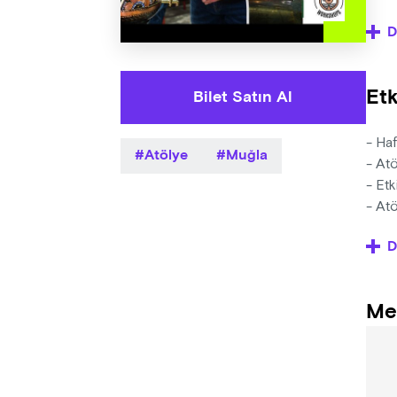
D
🎨 D
🎉 Do
👥 Gr
Etk
Bilet Satın Al
- Ha
Atölye
Muğla
- At
- Etk
- Atö
- Bu
D
yoluy
- Etk
- Kat
Me
- Etk
- Sat