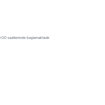
0:00 saatlerinde başlamaktadır.
7 whatsapp numarasından mesaj
rçekleştirilemez.
lemez."