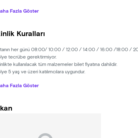
aha Fazla Göster
eneyim gerektirmez – herkes katılabilir!
ğum günü, balayı ve özel günler için harika bir seçenek!
uplar ve kurumsal etkinlikler için mükemmel bir aktivite!"
inlik Kuralları
ftanın her günü 08:00/ 10:00 / 12:00 / 14:00 / 16:00 /18:00 / 2
ölye tecrübe gerektirmiyor.
inlikte kullanılacak tüm malzemeler bilet fiyatına dahildir.
lye 5 yaş ve üzeri katılımcılara uygundur.
 etkinlik rezervasyonludur. Bilet alınmadan önce 0545 763 16 7
aha Fazla Göster
la yer ayırtılmalıdır.
inlik ortalama 1-1,5 saat sürmektedir.
ılımcılar seansa yiyecek-içecek getirebilirler.
kan
inliğe gecikme süresi 15 dakikadır, 15 dakikadan sonra katılım ge
ın alınan biletler programda değişiklik olmadığı sürece iade edi