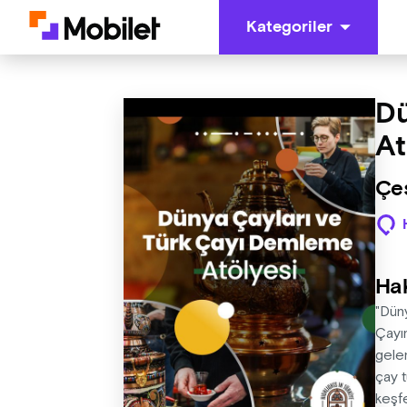
Kategoriler
Dü
At
Çeş
Ha
"Dün
Çayın
gelen
çay t
keşf