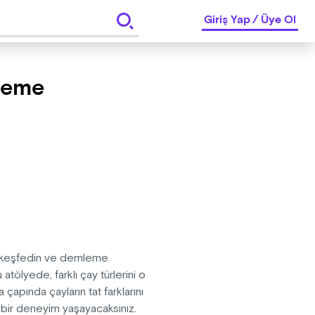
Giriş Yap
/
Üye Ol
leme
ni keşfedin ve demleme
atölyede, farklı çay türlerini o
apında çayların tat farklarını
 bir deneyim yaşayacaksınız.