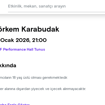
örkem Karabudak
 Ocak 2026, 21:00
IF Performance Hall Tunus
kkında
ımcıların 18 yaş üstü olması gerekmektedir.
er alanına dışardan yiyecek ve içecek alınmayacaktır.
izasyon şirketinin programda ve bilet fiyatlarında değişiklik yapm