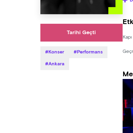
D
Organ
için 
Etk
Satın
Tarihi Geçti
Kapı
Konser
Performans
Geç
Ankara
Me