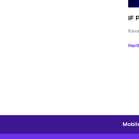
IF 
Kava
Hari
Mobile