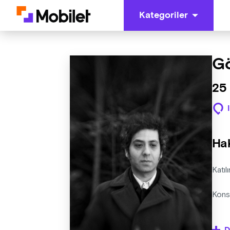
Kategoriler
G
25
Ha
Katıl
Kons
Organ