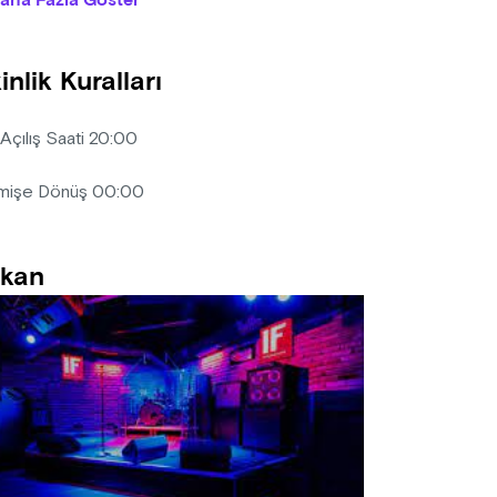
aha Fazla Göster
izasyon firması, diğer misafirleri rahatsız eden/edecek nitelikte, 
bilet bedelini iade etmek koşuluyla, etkinlik mekanına kişiyi almam
inlik Kuralları
 alınan biletlerde iptal, iade ve değişiklik yapılmamaktadır.
 Açılış Saati 20:00
mişe Dönüş 00:00
kan