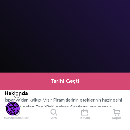
Tarihi Geçti
Hakkında
İspanya’dan kalkıp Mısır Piramitlerinin eteklerinin hazinesini
aramaya gelen Endülüslü çoban Santiago' nun masalsı
yaşamının felsefi öyküsü. Sempati tiyatro ile sahneyle
Gündemdekiler
Ara
Takvim
Sepet
buluşuyor.