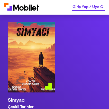
Giriş Yap
/
Üye Ol
Simyacı
Çeşitli Tarihler