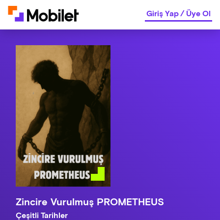
Giriş Yap
/
Üye Ol
Zincire Vurulmuş PROMETHEUS
Çeşitli Tarihler