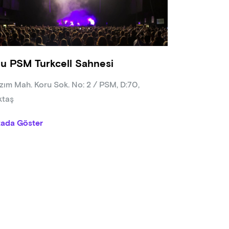
a Sponsoru:
Karnaval
lu PSM Turkcell Sahnesi
zım Mah. Koru Sok. No: 2 / PSM, D:70,
ktaş
tada Göster