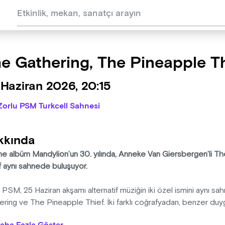
e Gathering, The Pineapple Th
Haziran 2026, 20:15
Zorlu PSM Turkcell Sahnesi
kkında
ne albüm Mandylion’un 30. yılında, Anneke Van Giersbergen’li T
f aynı sahnede buluşuyor.
 PSM, 25 Haziran akşamı alternatif müziğin iki özel ismini aynı s
ring ve The Pineapple Thief. İki farklı coğrafyadan, benzer duy
yicilere zamansız bir müzik akşamı sunacak.