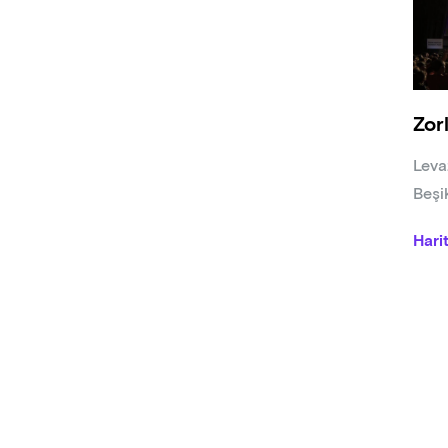
Medy
Zor
Leva
Beşi
Hari