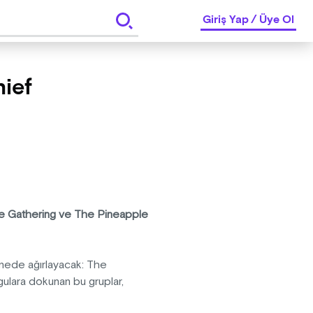
Giriş Yap
/
Üye Ol
ief
he Gathering ve The Pineapple
ahnede ağırlayacak: The
gulara dokunan bu gruplar,