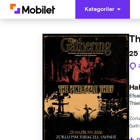
Kategoriler
Th
25 
Ha
Efsa
Thie
Zorlu
Gathe
dinle