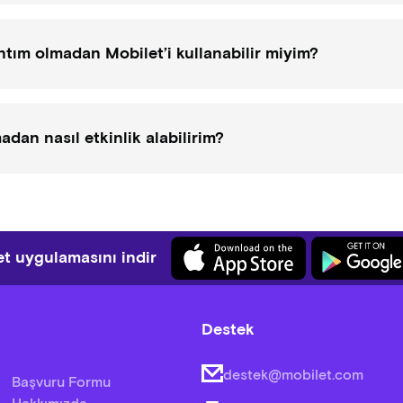
ntım olmadan Mobilet’i kullanabilir miyim?
dan nasıl etkinlik alabilirim?
t uygulamasını indir
Destek
destek@mobilet.com
Başvuru Formu