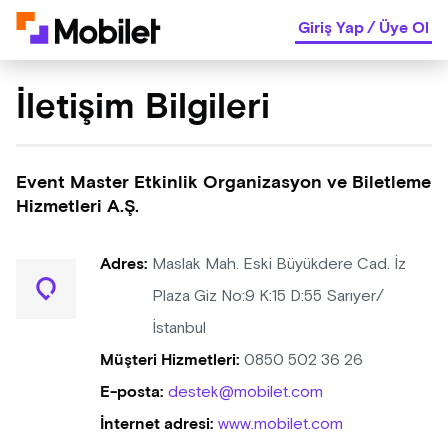
Giriş Yap
/
Üye Ol
İletişim Bilgileri
Event Master Etkinlik Organizasyon ve Biletleme
Hizmetleri A.Ş.
Adres:
Maslak Mah. Eski Büyükdere Cad. İz
Plaza Giz No:9 K:15 D:55 Sarıyer/
İstanbul
Müşteri Hizmetleri:
0850 502 36 26
E-posta:
destek@mobilet.com
İnternet adresi:
www.mobilet.com