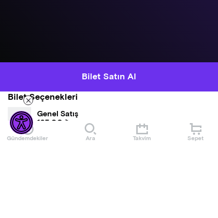
Bilet Satın Al
Bilet Seçenekleri
Genel Satış
165,00 ₺
Gündemdekiler
Ara
Takvim
Sepet
Hakkında
Tıp dünyasının gülen yüzleri, Gökben Hızlı Sayar ve Emine
Nur Özdamar, iki stand up bir arada programları ile, "kahkaha
hastalık önler" diyerek sahneye çıkıyorlar.