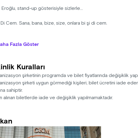
roğlu, stand-up gösterisiyle sizlerle...
 Di Cem. Sana, bana, bize, size, onlara bi şi di cem.
adar Bi Şi Di Cem’ciymişiz de fark etmemişiz.
aha Fazla Göster
i Di Cem herkesin dilinde ve kulağında. Siz neredeyseniz orada.
inlik Kuralları
Bi Şi Di Cem’ci Cem Eroğlu, yeni sezonda yepyeni gösterisiyle ha
nizasyon şirketinin programda ve bilet fiyatlarında değişiklik yap
nizasyon şirketi uygun görmediği kişileri, bilet ücretini iade ed
na sahiptir.
n alınan biletlerde iade ve değişiklik yapılmamaktadır.
kan