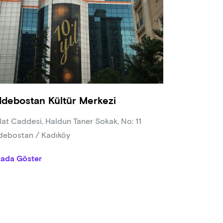
debostan Kültür Merkezi
at Caddesi, Haldun Taner Sokak, No: 11
ebostan / Kadıköy
tada Göster