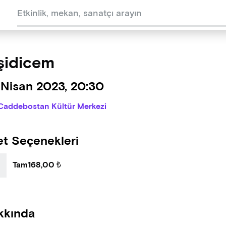
şidicem
 Nisan 2023, 20:30
Caddebostan Kültür Merkezi
et Seçenekleri
Tam
168,00 ₺
kkında