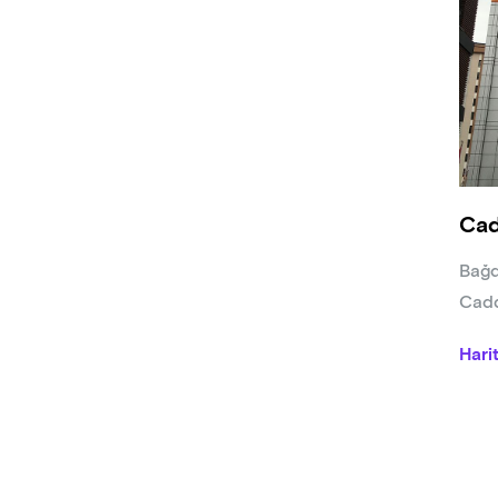
Cad
Bağd
Cadd
Hari