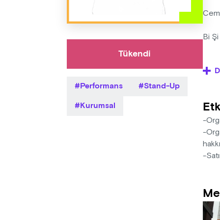
Cem E
Bi Şi
Tükendi
Ne k
D
Performans
Stand-Up
Bi Ş
Etk
Kurumsal
Son 
-Orga
-Orga
hakkı
-Satı
Me