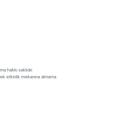
zır ve nâzır.
ma hakkı saklıdır.
erek etkinlik mekanına almama