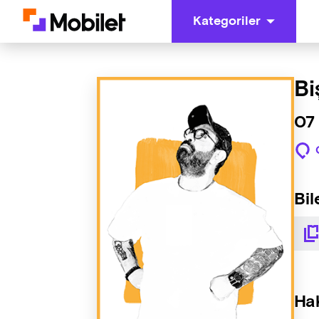
Kategoriler
Bi
07
Bil
Ha