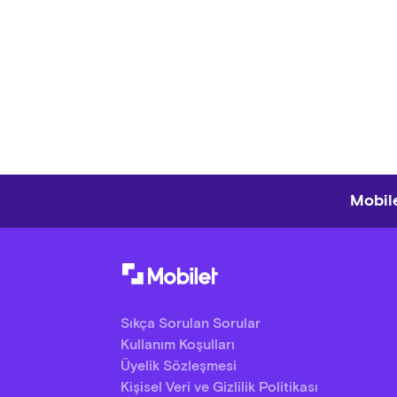
- Etk
organ
- Bil
yapıl
Mobile
Sıkça Sorulan Sorular
Kullanım Koşulları
Üyelik Sözleşmesi
Kişisel Veri ve Gizlilik Politikası