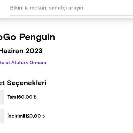
oGo Penguin
 Haziran 2023
Balat Atatürk Ormanı
et Seçenekleri
Tam
160,00 ₺
İndirimli
120,00 ₺