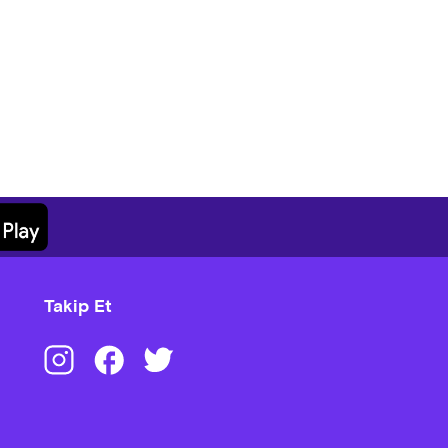
ryallerinde kullanım hakkı
ını kabul etmektedir.
bir kural ihlalinde bilet iadesi
Takip Et