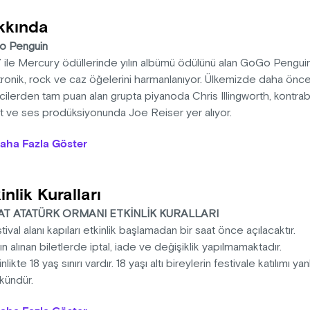
kkında
 Penguin
’ ile Mercury ödüllerinde yılın albümü ödülünü alan GoGo Penguin;
tronik, rock ve caz öğelerini harmanlanıyor. Ülkemizde daha önc
cilerden tam puan alan grupta piyanoda Chris Illingworth, kontr
t ve ses prodüksiyonunda Joe Reiser yer alıyor.
hester merkezli GoGo Penguin, hipnotize eden melodileri, derin 
aha Fazla Göster
ları ile dikkatleri üzerine çekiyor. Dans pistinden meditatif iç dün
 Penguin’in parçaları genel çerçevede akustik-elektronik olarak 
alizm, oyun müzikleri ve glitchli elektroniklere de yer veriyorlar.
inlik Kuralları
AT ATATÜRK ORMANI ETKİNLİK KURALLARI
tival alanı kapıları etkinlik başlamadan bir saat önce açılacaktır.
ın alınan biletlerde iptal, iade ve değişiklik yapılmamaktadır.
inlikte 18 yaş sınırı vardır. 18 yaşı altı bireylerin festivale katılımı ya
kündür.
yaş ve altı katılımcılar ebeveynleri eşliğinde ücretsiz giriş yapabili