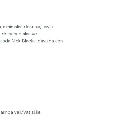
 minimalist dokunuşlarıyla
e de sahne alan ve
abasda Nick Blacka, davulda Jon
basları ve değişken ritimli
yalara uzanan akışlar yaratan
tanımlansa da; rock, caz,
nlarında veli/vasisi ile
rler.