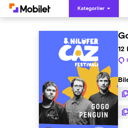
Kategoriler
G
12
Bil