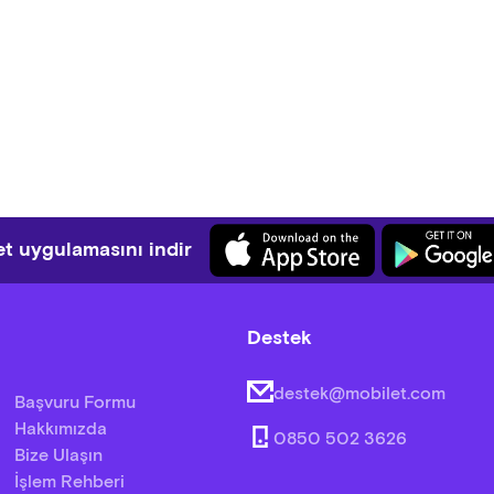
inliğe katılan kişilerin fotoğraf ve video çekimlerinin tanıtım mate
izatöre ait olup katılımcı etkinliğe katılarak bu hakkın kullanılmas
et satın alan katılımcı, etkinlik kurallarını da kabul etmiştir. Herhangi 
maksızın etkinlik alanından çıkartılacaklarını kabul etmişlerdir.
t uygulamasını indir
Destek
destek@mobilet.com
Başvuru Formu
Hakkımızda
0850 502 3626
Bize Ulaşın
İşlem Rehberi