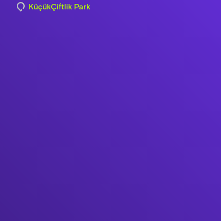
KüçükÇiftlik Park