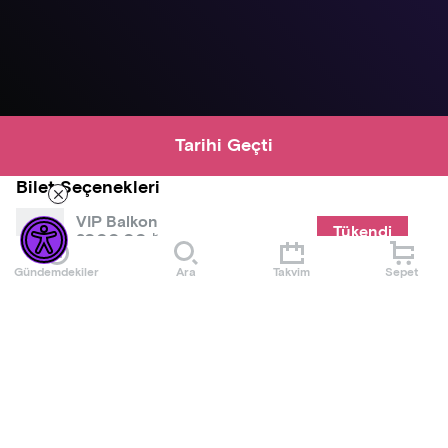
Tarihi Geçti
Bilet Seçenekleri
VIP Balkon
Tükendi
2000,00 ₺
Gündemdekiler
Ara
Takvim
Sepet
Sahne Önü
1050,00 ₺
Genel Satış
550,00 ₺
Hakkında