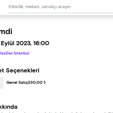
mdi
Eylül 2023, 16:00
DasDas İstanbul
et Seçenekleri
Genel Satış
330,00 ₺
kkında