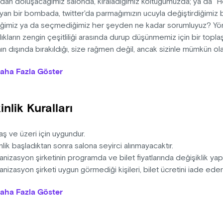
dan doluşacağımız salonda, kiraladığımız koltuğumuzda; ya da "He
yan bir bombada, twitter'da parmağımızın ucuyla değiştirdiğimiz 
iğimiz ya da seçmediğimiz her şeyden ne kadar sorumluyuz? Yö
nlıkların zengin çeşitliliği arasında durup düşünmemiz için bir toplaş
ın dışında bırakıldığı, size rağmen değil, ancak sizinle mümkün ola
k boş mu?… ii seyirler.
aha Fazla Göster
n: Tim Crouch
tmen: Öner Erkan
inlik Kuralları
tmen Yardımcısı: Özgün Aydın
 Tasarım: Cem Yılmazer
k Tasarım: Berke Can Özcan
aş ve üzeri için uygundur.
Asistanı: Elif Mandan
nlik başladıktan sonra salona seyirci alınmayacaktır.
cular: Erdem Şenocak, Levent Kazak, Melikşah Altuntaş, Nezak
nizasyon şirketinin programda ve bilet fiyatlarında değişiklik yap
nizasyon şirketi uygun görmediği kişileri, bilet ücretini iade ed
na sahiptir.
aha Fazla Göster
nlik günü bilet iadesi gerçekleştirilmemektedir.