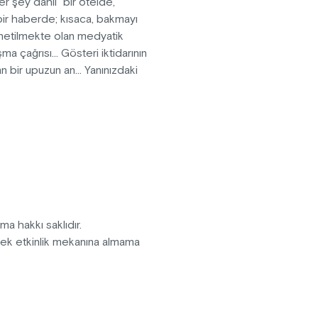
r şey dahil" bir otelde,
bir haberde; kısaca, bakmayı
netilmekte olan medyatik
ma çağrısı... Gösteri iktidarının
n bir upuzun an... Yanınızdaki
et Erden
ma hakkı saklıdır.
erek etkinlik mekanına almama