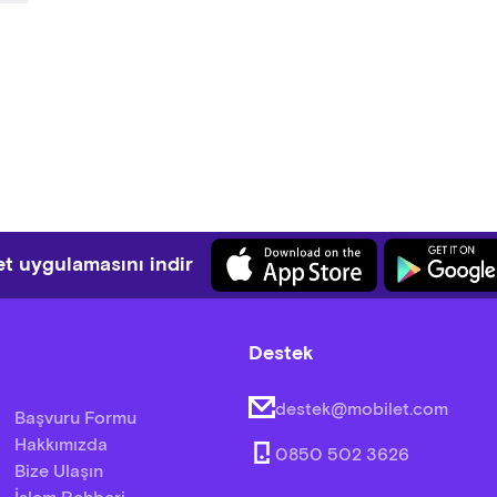
t uygulamasını indir
Destek
destek@mobilet.com
Başvuru Formu
Hakkımızda
0850 502 3626
Bize Ulaşın